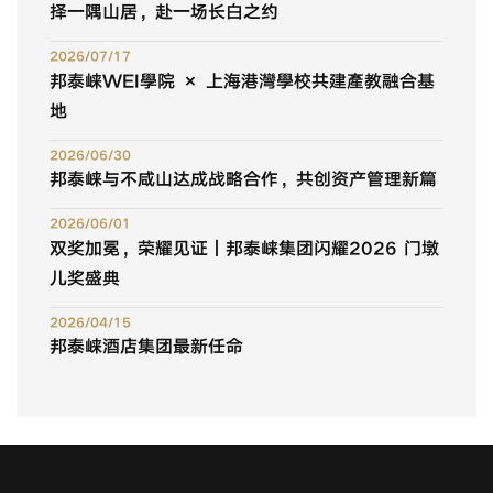
f
择一隅山居，赴一场长白之约
o
2026/07/17
r
邦泰崃WEI學院 × 上海港灣學校共建產教融合基
:
地
2026/06/30
邦泰崃与不咸山达成战略合作，共创资产管理新篇
2026/06/01
双奖加冕，荣耀见证｜邦泰崃集团闪耀2026 门墩
儿奖盛典
2026/04/15
邦泰崃酒店集团最新任命